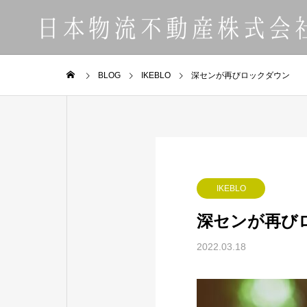
BLOG
IKEBLO
深センが再びロックダウン
BLO
GREETIN
ごあいさつ
BLOG
SERVICE
COMPANY
IKEBLO
ブログ
事業内容
会社案内
深センが再び
LINK
2022.03.18
お客様
リンク
倉庫賃貸
WAREHOUSE