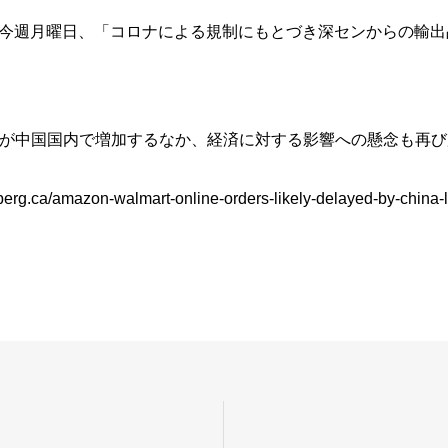
は今週月曜日、「コロナによる規制にもとづき深センからの輸
が中国国内で増加するなか、経済に対する影響への懸念も再び
erg.ca/amazon-walmart-online-orders-likely-delayed-by-chin